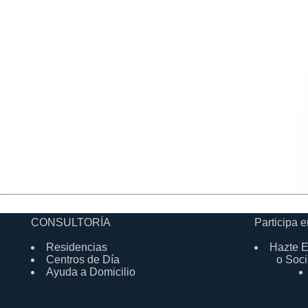
CONSULTORÍA
Participa e
Residencias
Hazte E
Centros de Día
o Soci
Ayuda a Domicilio