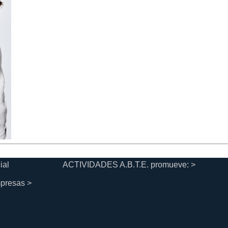
ial
ACTIVIDADES A.B.T.E. promueve: >
mpresas >