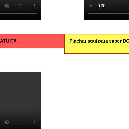
RATUITA
Pinchar aquí
para saber DÓ
A.B.T.E. 
A.B
A
A.B.
A.