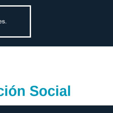
es
.
ción Social