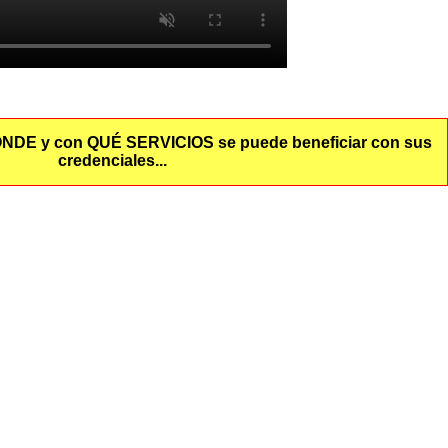
NDE y con QUÉ SERVICIOS se puede beneficiar con sus
credenciales...
ABTE Actividades
Actividades Intergeneracionales (ABTE)
.T.E. Actividades Náuticas (ABTE)
.B.T.E. Club de Lectura (ABTE)
A.B.T.E. Esquí (ABTE)
A.B.T.E. Manualidades (ABTE)
A.B.T.E. Montaña (ABTE)
T.E. Paseos de Convivencia (ABTE)
A.B.T.E. Reflexología (ABTE)
B.T.E. Salidas Culturales (ABTE)
A.B.T.E. Senderismo (ABTE)