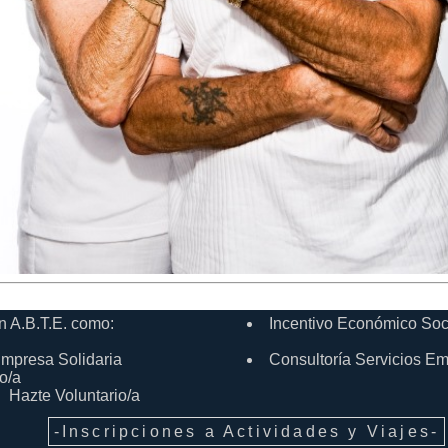
n A.B.T.E. como:
Incentivo Económico Soc
mpresa Solidaria
Consultoría Servicios E
o/a
Hazte Voluntario/a
-Inscripciones a Actividades y Viajes-