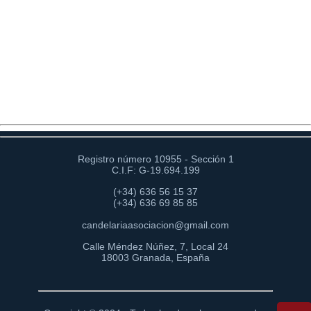
Registro número 10955 - Sección 1
C.I.F: G-19.694.199
(+34) 636 56 15 37
(+34) 636 69 85 85
candelariaasociacion@gmail.com
Calle Méndez Núñez, 7, Local 24
18003 Granada, España